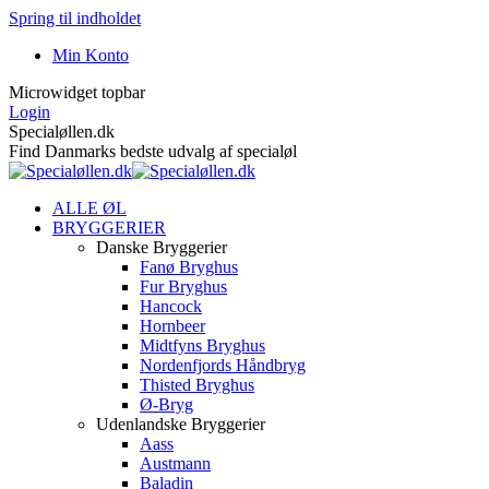
Spring til indholdet
Min Konto
Microwidget topbar
Login
Specialøllen.dk
Find Danmarks bedste udvalg af specialøl
ALLE ØL
BRYGGERIER
Danske Bryggerier
Fanø Bryghus
Fur Bryghus
Hancock
Hornbeer
Midtfyns Bryghus
Nordenfjords Håndbryg
Thisted Bryghus
Ø-Bryg
Udenlandske Bryggerier
Aass
Austmann
Baladin