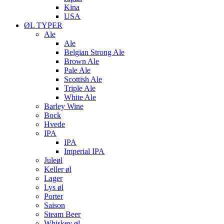
Kina
USA
ØL TYPER
Ale
Ale
Belgian Strong Ale
Brown Ale
Pale Ale
Scottish Ale
Triple Ale
White Ale
Barley Wine
Bock
Hvede
IPA
IPA
Imperial IPA
Juleøl
Keller øl
Lager
Lys øl
Porter
Saison
Steam Beer
Whiskey øl