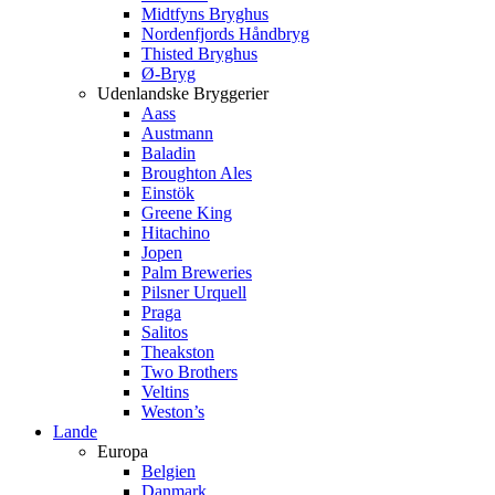
Midtfyns Bryghus
Nordenfjords Håndbryg
Thisted Bryghus
Ø-Bryg
Udenlandske Bryggerier
Aass
Austmann
Baladin
Broughton Ales
Einstök
Greene King
Hitachino
Jopen
Palm Breweries
Pilsner Urquell
Praga
Salitos
Theakston
Two Brothers
Veltins
Weston’s
Lande
Europa
Belgien
Danmark