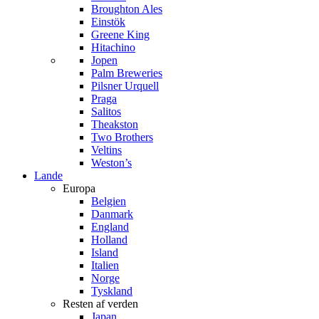
Broughton Ales
Einstök
Greene King
Hitachino
Jopen
Palm Breweries
Pilsner Urquell
Praga
Salitos
Theakston
Two Brothers
Veltins
Weston’s
Lande
Europa
Belgien
Danmark
England
Holland
Island
Italien
Norge
Tyskland
Resten af verden
Japan