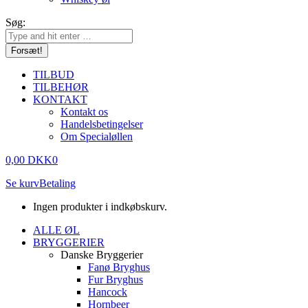
Søg:
TILBUD
TILBEHØR
KONTAKT
Kontakt os
Handelsbetingelser
Om Specialøllen
0,00
DKK
0
Se kurv
Betaling
Ingen produkter i indkøbskurv.
ALLE ØL
BRYGGERIER
Danske Bryggerier
Fanø Bryghus
Fur Bryghus
Hancock
Hornbeer