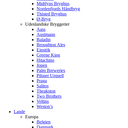
Midtfyns Bryghus
Nordenfjords Håndbryg
Thisted Bryghus
Ø-Bryg
Udenlandske Bryggerier
Aass
Austmann
Baladin
Broughton Ales
Einstök
Greene King
Hitachino
Jopen
Palm Breweries
Pilsner Urquell
Praga
Salitos
Theakston
Two Brothers
Veltins
Weston’s
Lande
Europa
Belgien
Danmark