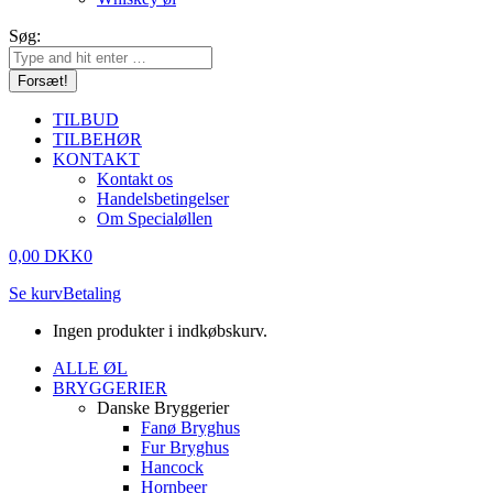
Søg:
TILBUD
TILBEHØR
KONTAKT
Kontakt os
Handelsbetingelser
Om Specialøllen
0,00
DKK
0
Se kurv
Betaling
Ingen produkter i indkøbskurv.
ALLE ØL
BRYGGERIER
Danske Bryggerier
Fanø Bryghus
Fur Bryghus
Hancock
Hornbeer