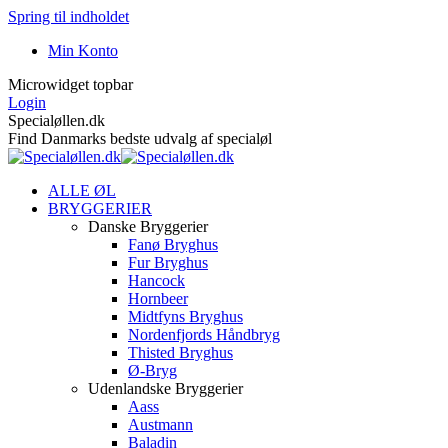
Spring til indholdet
Min Konto
Microwidget topbar
Login
Specialøllen.dk
Find Danmarks bedste udvalg af specialøl
ALLE ØL
BRYGGERIER
Danske Bryggerier
Fanø Bryghus
Fur Bryghus
Hancock
Hornbeer
Midtfyns Bryghus
Nordenfjords Håndbryg
Thisted Bryghus
Ø-Bryg
Udenlandske Bryggerier
Aass
Austmann
Baladin