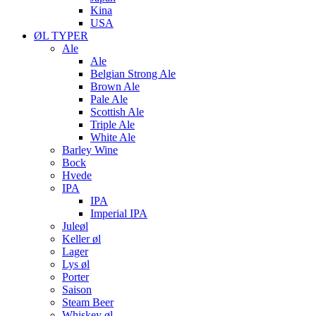
Kina
USA
ØL TYPER
Ale
Ale
Belgian Strong Ale
Brown Ale
Pale Ale
Scottish Ale
Triple Ale
White Ale
Barley Wine
Bock
Hvede
IPA
IPA
Imperial IPA
Juleøl
Keller øl
Lager
Lys øl
Porter
Saison
Steam Beer
Whiskey øl