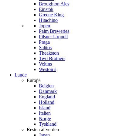
Broughton Ales
Einstök
Greene King
Hitachino
Jopen
Palm Breweries
Pilsner Urquell
Praga
Salitos
Theakston
Two Brothers
Veltins
Weston’s
Lande
Europa
Belgien
Danmark
England
Holland
Island
Italien
Norge
Tyskland
Resten af verden
Japan