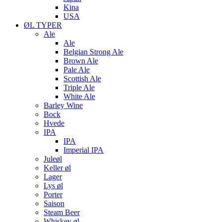
Kina
USA
ØL TYPER
Ale
Ale
Belgian Strong Ale
Brown Ale
Pale Ale
Scottish Ale
Triple Ale
White Ale
Barley Wine
Bock
Hvede
IPA
IPA
Imperial IPA
Juleøl
Keller øl
Lager
Lys øl
Porter
Saison
Steam Beer
Whiskey øl