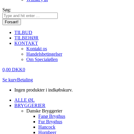
Søg:
TILBUD
TILBEHØR
KONTAKT
Kontakt os
Handelsbetingelser
Om Specialøllen
0,00
DKK
0
Se kurv
Betaling
Ingen produkter i indkøbskurv.
ALLE ØL
BRYGGERIER
Danske Bryggerier
Fanø Bryghus
Fur Bryghus
Hancock
Hornbeer