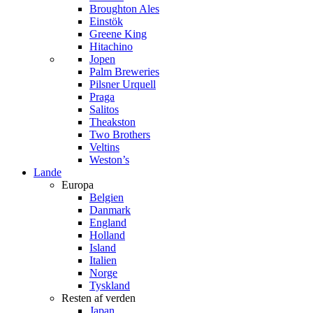
Broughton Ales
Einstök
Greene King
Hitachino
Jopen
Palm Breweries
Pilsner Urquell
Praga
Salitos
Theakston
Two Brothers
Veltins
Weston’s
Lande
Europa
Belgien
Danmark
England
Holland
Island
Italien
Norge
Tyskland
Resten af verden
Japan