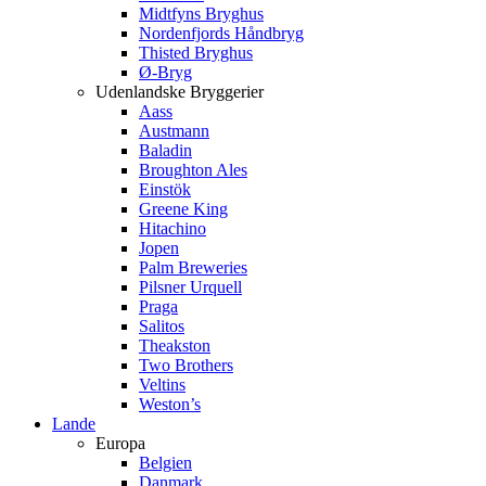
Midtfyns Bryghus
Nordenfjords Håndbryg
Thisted Bryghus
Ø-Bryg
Udenlandske Bryggerier
Aass
Austmann
Baladin
Broughton Ales
Einstök
Greene King
Hitachino
Jopen
Palm Breweries
Pilsner Urquell
Praga
Salitos
Theakston
Two Brothers
Veltins
Weston’s
Lande
Europa
Belgien
Danmark