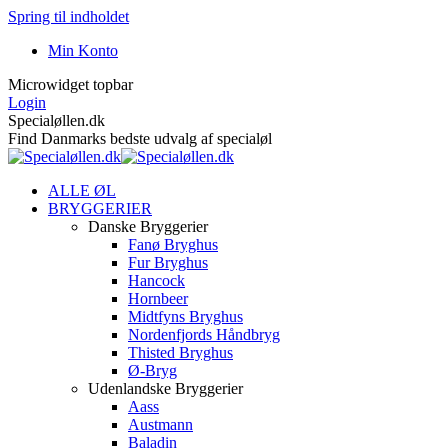
Spring til indholdet
Min Konto
Microwidget topbar
Login
Specialøllen.dk
Find Danmarks bedste udvalg af specialøl
ALLE ØL
BRYGGERIER
Danske Bryggerier
Fanø Bryghus
Fur Bryghus
Hancock
Hornbeer
Midtfyns Bryghus
Nordenfjords Håndbryg
Thisted Bryghus
Ø-Bryg
Udenlandske Bryggerier
Aass
Austmann
Baladin